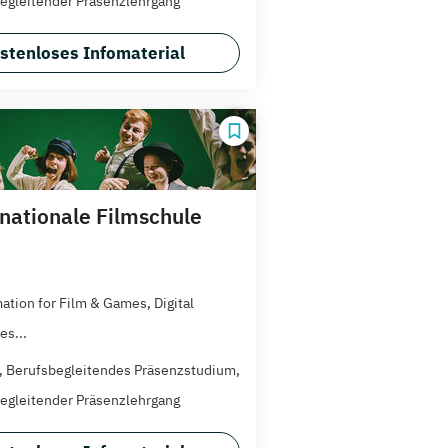
egleitender Präsenzlehrgang
stenloses Infomaterial
rnationale Filmschule
ation for Film & Games, Digital
es...
t, Berufsbegleitendes Präsenzstudium,
egleitender Präsenzlehrgang