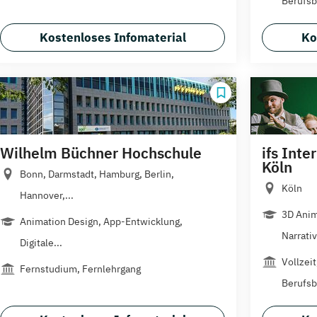
Berufsb
Kostenloses Infomaterial
Ko
Wilhelm Büchner Hochschule
ifs Inte
Köln
Bonn, Darmstadt, Hamburg, Berlin,
Köln
Hannover,...
3D Anim
Animation Design, App-Entwicklung,
Narrativ
Digitale...
Vollzei
Fernstudium, Fernlehrgang
Berufsb