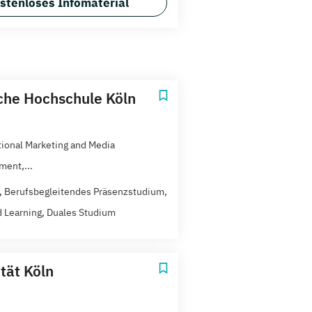
stenloses Infomaterial
che Hochschule Köln
tional Marketing and Media
ent,...
t, Berufsbegleitendes Präsenzstudium,
 Learning, Duales Studium
tät Köln