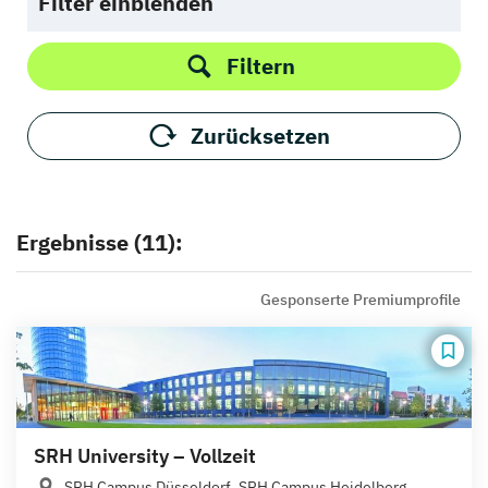
Filter einblenden
Filtern
Zurücksetzen
Ergebnisse (11):
Gesponserte Premiumprofile
SRH University – Vollzeit
SRH Campus Düsseldorf, SRH Campus Heidelberg,