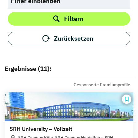
Filter einblenden
Filtern
Zurücksetzen
Ergebnisse (11):
Gesponserte Premiumprofile
SRH University – Vollzeit
SRH Campus Köln, SRH Campus Heidelberg, SRH