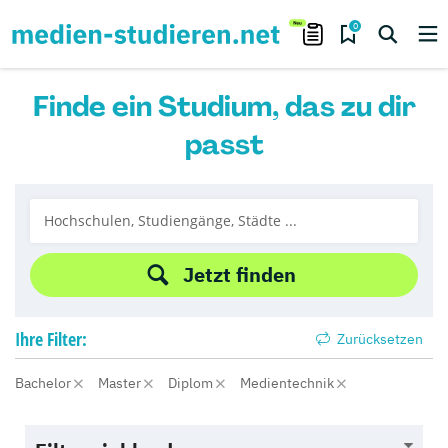
0
Finde ein Studium, das zu dir
passt
Jetzt finden
Ihre
Filter:
Zurücksetzen
Bachelor
Master
Diplom
Medientechnik